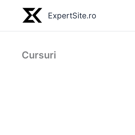
Skip
to
ExpertSite.ro
content
Cursuri