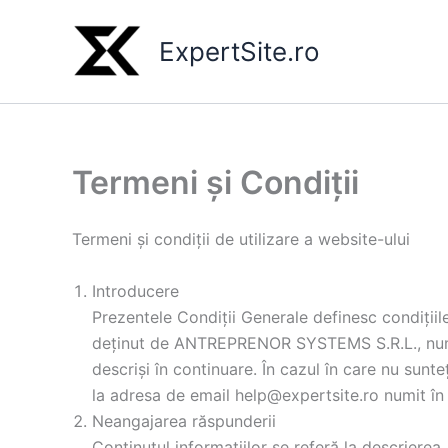
Skip
to
ExpertSite.ro
content
Termeni și Condiții
Termeni și condiții de utilizare a website-ului
Introducere
Prezentele Condiții Generale definesc condițiile d
deținut de ANTREPRENOR SYSTEMS S.R.L., numit î
descriși în continuare. În cazul în care nu sun
la adresa de email
help@expertsite.ro
numit în 
Neangajarea răspunderii
Conținutul informațiilor se referă la descrierea,