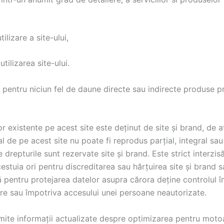
tilizare a site-ului,
tilizarea site-ului.
 pentru niciun fel de daune directe sau indirecte produse prin
 existente pe acest site este deținut de site și brand, de afil
al de pe acest site nu poate fi reprodus parțial, integral s
e drepturile sunt rezervate site și brand. Este strict interzis
 acestuia ori pentru discreditarea sau hărțuirea site și brand sa
ă pentru protejarea datelor asupra cărora deține controlul î
ere sau împotriva accesului unei persoane neautorizate.
smite informații actualizate despre optimizarea pentru motoar