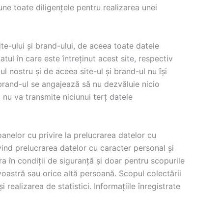
une toate diligențele pentru realizarea unei
te-ului și brand-ului, de aceea toate datele
tul în care este întreținut acest site, respectiv
l nostru şi de aceea site-ul și brand-ul nu își
 brand-ul se angajează să nu dezvăluie nicio
l nu va transmite niciunui terț datele
nelor cu privire la prelucrarea datelor cu
vind prelucrarea datelor cu caracter personal și
tra în condiții de siguranță și doar pentru scopurile
oastră sau orice altă persoană. Scopul colectării
 realizarea de statistici. Informațiile înregistrate