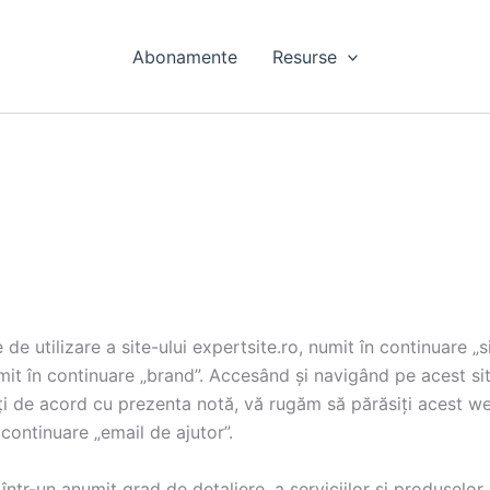
Abonamente
Resurse
e utilizare a site-ului expertsite.ro, numit în continuare „sit
n continuare „brand”. Accesând și navigând pe acest site, 
teți de acord cu prezenta notă, vă rugăm să părăsiți acest we
continuare „email de ajutor”.
 într-un anumit grad de detaliere, a serviciilor si produselor