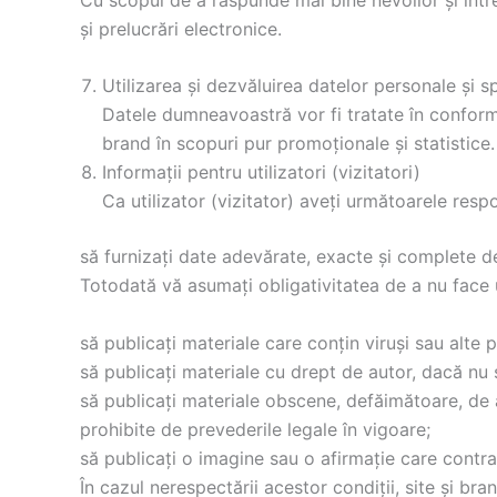
și prelucrări electronice.
Utilizarea și dezvăluirea datelor personale și s
Datele dumneavoastră vor fi tratate în conformit
brand în scopuri pur promoționale și statistice. 
Informații pentru utilizatori (vizitatori)
Ca utilizator (vizitator) aveți următoarele respo
să furnizați date adevărate, exacte și complete d
Totodată vă asumați obligativitatea de a nu face
să publicați materiale care conțin viruși sau alte 
să publicați materiale cu drept de autor, dacă nu 
să publicați materiale obscene, defăimătoare, de am
prohibite de prevederile legale în vigoare;
să publicați o imagine sau o afirmație care contra
În cazul nerespectării acestor condiții, site și bra