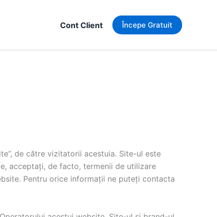
Cont Client
Începe Gratuit
e”, de către vizitatorii acestuia. Site-ul este
acceptați, de facto, termenii de utilizare
bsite. Pentru orice informații ne puteți contacta
 Operatorului acestui website. Site-ul și brand-ul