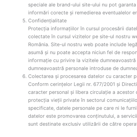
speciale ale brand-ului site-ului nu pot garanta
informări corecte și remedierea eventualelor er
Confidențialitate
Protecția informațiilor în cursul procesării da
colectate în cursul vizitelor pe site-ul nostru 
România. Site-ul nostru web poate include legătu
asumă și nu poate accepta niciun fel de respons
informație cu privire la vizitele dumneavoastră p
dumneavoastră personale introduse de dumnea
Colectarea și procesarea datelor cu caracter p
Conform cerințelor Legii nr. 677/2001 și Direc
caracter personal și libera circulație a acestor
protecția vieții private în sectorul comunicațiil
specificate, datele personale pe care ni le fu
datelor este promovarea conținutului, a serviciil
sunt destinate exclusiv utilizării de către opera