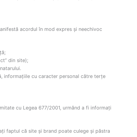
i manifestă acordul în mod expres și neechivoc
ță;
t” din site);
natarului.
ă, informațiile cu caracter personal către terțe
rmitate cu Legea 677/2001, urmând a fi informați
ați faptul că site și brand poate culege și păstra