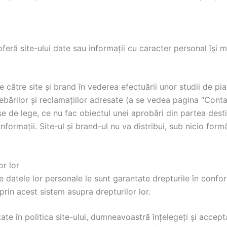
 oferă site-ului date sau informații cu caracter personal îș
 către site și brand în vederea efectuării unor studii de pia
rebărilor și reclamațiilor adresate (a se vedea pagina “Contac
ise de lege, ce nu fac obiectul unei aprobări din partea desti
nformații. Site-ul și brand-ul nu va distribui, sub nicio form
or lor
e datele lor personale le sunt garantate drepturile în confo
prin acest sistem asupra drepturilor lor.
ate în politica site-ului, dumneavoastră înțelegeți și accept