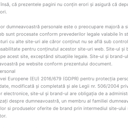
 însă, că prezentele pagini nu conțin erori și asigură că dep
ori.
telor dumneavoastră personale este o preocupare majoră a si
web sunt procesate conform prevederilor legale valabile în sta
ri cu alte site-uri ale căror conținut nu se află sub controlu
abilitate pentru conținutul acestor site-uri web. Site-ul și
e acest site, exceptând situațiile legale. Site-ul și brand-u
voastră pe website conform prezentului document.
ersonal
tivei Europene (EU) 2016/679 (GDPR) pentru protecția persoa
 date, modificată și completată și ale Legii nr. 506/2004 pri
or electronice, site-ul și brand-ul are obligația de a adminis
rnizați despre dumneavoastră, un membru al familiei dumneav
or si produselor oferite de brand prin intermediul site-ului și
tor.