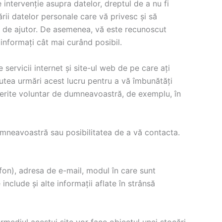
intervenție asupra datelor, dreptul de a nu fi
ării datelor personale care vă privesc și să
-ul de ajutor. De asemenea, vă este recunoscut
informați cât mai curând posibil.
servicii internet și site-ul web de pe care ați
putea urmări acest lucru pentru a vă îmbunătăți
erite voluntar de dumneavoastră, de exemplu, în
dumneavoastră sau posibilitatea de a vă contacta.
efon), adresa de e-mail, modul în care sunt
 include și alte informații aflate în strânsă
termediul acestui site vor face obiectul unei stocări