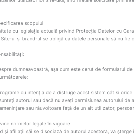
pecificarea scopului
ate cu legislația actuală privind Protecția Datelor cu Caract
Site-ul și brand-ul se obligă ca datele personale sã nu fie dif
nsabilități:
espre dumneavoastră, așa cum este cerut de formularul de î
 următoarele:
programe cu intenția de a distruge acest sistem cât și orice 
sunteți autorul sau dacă nu aveți permisiunea autorului de a
enințare sau răuvoitoare față de un alt utilizator, persoană 
vine normelor legale în vigoare.
nd și afiliații săi se disociază de autorul acestora, va șterg