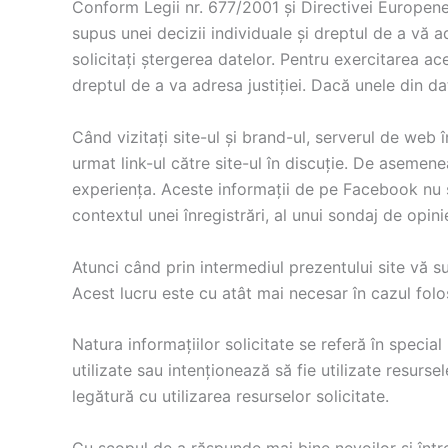
Conform Legii nr. 677/2001 și Directivei Europene
supus unei decizii individuale și dreptul de a vă a
solicitați ștergerea datelor. Pentru exercitarea a
dreptul de a va adresa justiției. Dacă unele din 
Când vizitați site-ul și brand-ul, serverul de web
urmat link-ul către site-ul în discuție. De asemen
experiența. Aceste informații de pe Facebook nu 
contextul unei înregistrări, al unui sondaj de opini
Atunci când prin intermediul prezentului site vă s
Acest lucru este cu atât mai necesar în cazul folosir
Natura informațiilor solicitate se referă în speci
utilizate sau intenționează să fie utilizate resurse
legătură cu utilizarea resurselor solicitate.
Cu scopul de a răspunde mai bine nevoilor și întrebă