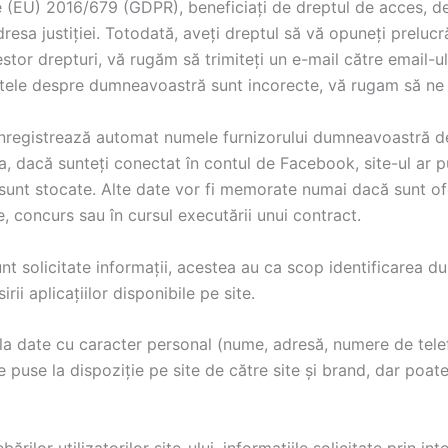
 (EU) 2016/679 (GDPR), beneficiați de dreptul de acces, de 
dresa justiției. Totodată, aveți dreptul să vă opuneți prelucr
cestor drepturi, vă rugăm să trimiteți un e-mail către email
datele despre dumneavoastră sunt incorecte, vă rugam să ne 
 înregistrează automat numele furnizorului dumneavoastră de 
ea, dacă sunteți conectat în contul de Facebook, site-ul ar 
sunt stocate. Alte date vor fi memorate numai dacă sunt of
e, concurs sau în cursul executării unui contract.
unt solicitate informații, acestea au ca scop identificarea 
ii aplicațiilor disponibile pe site.
al la date cu caracter personal (nume, adresă, numere de tel
le puse la dispoziție pe site de către site și brand, dar poate
rilor utilizatorilor site-ului, informațiile solicitate prin in